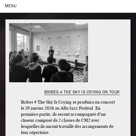
ACTUALITÉS
MENU
BIOGRAPHIE
PROJETS
CONCERTS
DISCOGRAPHIE
LIENS
CONTACT
EN
/
FR
BRIBES 4 THE SKY IS CRYING ON TOUR
Bribes 4 The Sky Is Crying se produira en concert
le 29 janvier 2026 au Albi Jazz Festival. En
première partie, ils seront accompagnés d’un
choeur composé de 2 classes de CM2 avec
lesquelles ils auront travaillé des arrangements de
leur répertoire.